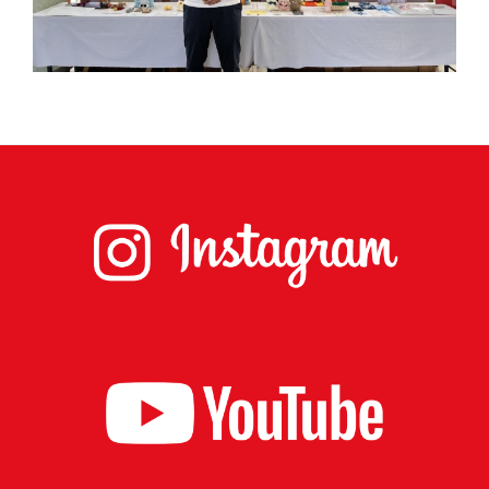
佐々
木
幸
士
（こ
う
し）
公
式
ウ
ェ
ブ
サ
イ
ト。
安