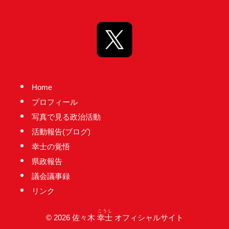
心
で
き
る
宮
城
Home
の
プロフィール
た
写真で見る政治活動
め
活動報告(ブログ)
に。
幸士の覚悟
住
県政報告
み
議会議事録
や
リンク
す
い
こうし
© 2026 佐々木
幸士
オフィシャルサイト
仙