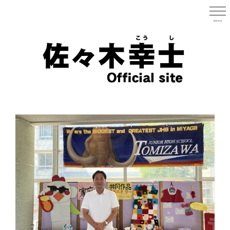
Skip
to
menu
宮城県
main
content
宮
城
県
議
会
議
員
（太
白
区）