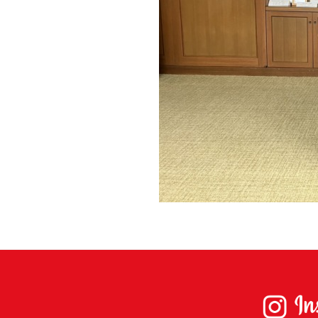
士
（こ
う
し）
公
式
ウ
ェ
ブ
サ
イ
ト。
安
心
で
き