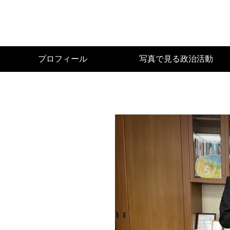
Skip
to
main
content
宮
プロフィール
写真で見る政治活動
城
県
議
会
議
員
（太
白
区）
佐々
木
幸