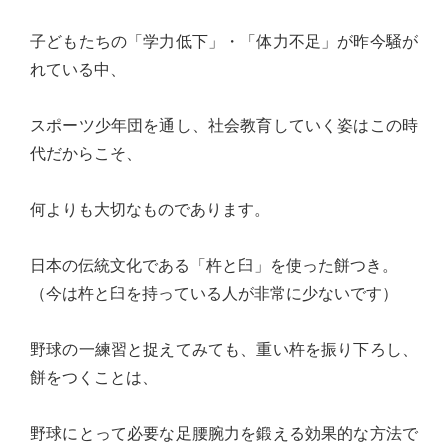
心
子どもたちの「学力低下」・「体力不足」が昨今騒が
で
れている中、
き
る
スポーツ少年団を通し、社会教育していく姿はこの時
宮
代だからこそ、
城
の
何よりも大切なものであります。
た
め
日本の伝統文化である「杵と臼」を使った餅つき。
に。
（今は杵と臼を持っている人が非常に少ないです）
住
み
野球の一練習と捉えてみても、重い杵を振り下ろし、
や
餅をつくことは、
す
い
野球にとって必要な足腰腕力を鍛える効果的な方法で
仙