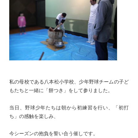
佐々
木
幸
士
（こ
う
し）
公
式
私の母校である八本松小学校、少年野球チームの子ど
ウ
もたちと一緒に「餅つき」をして参りました。
ェ
ブ
当日、野球少年たちは朝から初練習を行い、「初打
サ
ち」の感触を楽しみ、
イ
ト。
今シーズンの抱負を誓い合う催しです。
安