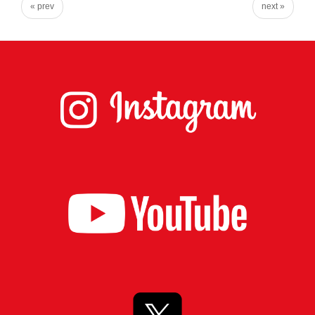
« prev
next »
実
に
謙
虚
に、
そ
し
て
大
胆
に
行
動
し
て
参