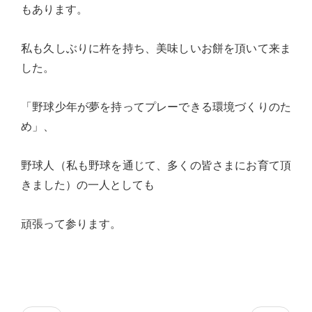
もあります。
台
の
私も久しぶりに杵を持ち、美味しいお餅を頂いて来ま
た
した。
め
に。
「野球少年が夢を持ってプレーできる環境づくりのた
初
め」、
心
を
野球人（私も野球を通じて、多くの皆さまにお育て頂
忘
きました）の一人としても
れ
る
頑張って参ります。
こ
と
な
く、
誠