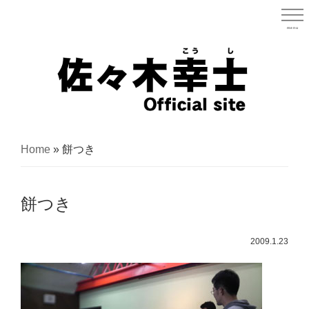
Skip
to
menu
宮城県
main
content
宮
城
Home
»
餅つき
県
議
餅つき
会
議
2009.1.23
員
（太
白
区）