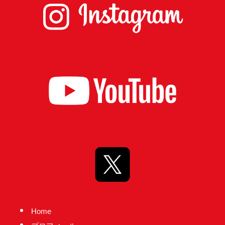
実
に
謙
虚
に、
そ
し
て
大
胆
に
行
動
し
て
Home
参