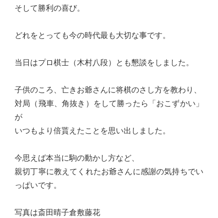
そして勝利の喜び。
心
で
どれをとっても今の時代最も大切な事です。
き
る
当日はプロ棋士（木村八段）とも懇談をしました。
宮
城
子供のころ、亡きお爺さんに将棋のさし方を教わり、
の
対局（飛車、角抜き）をして勝ったら「おこずかい」
た
が
め
いつもより倍貰えたことを思い出しました。
に。
住
今思えば本当に駒の動かし方など、
み
親切丁寧に教えてくれたお爺さんに感謝の気持ちでい
や
っぱいです。
す
い
写真は斎田晴子倉敷藤花
仙