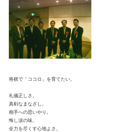
佐々
木
幸
士
（こ
う
し）
公
式
将棋で「ココロ」を育てたい。
ウ
ェ
礼儀正しさ。
ブ
真剣なまなざし。
サ
相手への思いやり。
イ
悔し涙の味。
ト。
全力を尽くす心地よさ。
安