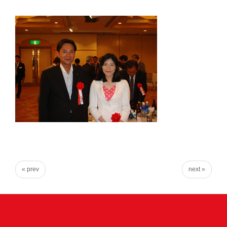
台
の
た
め
に。
初
心
を
忘
れ
る
こ
« prev
next »
と
な
く、
誠