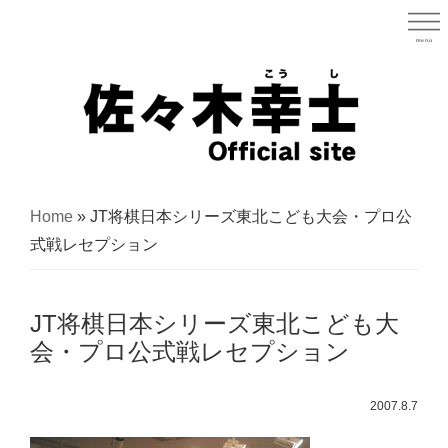
Skip
to
menu
宮城県
main
content
宮
城
Home
»
JT将棋日本シリーズ東北こども大会・プロ公
県
式戦レセプション
議
会
JT将棋日本シリーズ東北こども大
議
会・プロ公式戦レセプション
員
（太
2007.8.7
白
区）