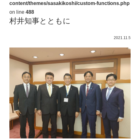
content/themes/sasakikoshi/custom-functions.php
佐々
on line
488
木
村井知事とともに
幸
士
2021.11.5
（こ
う
し）
公
式
ウ
ェ
ブ
サ
イ
ト。
安