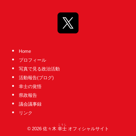
台
の
た
め
に。
初
Home
心
プロフィール
を
写真で見る政治活動
忘
活動報告(ブログ)
れ
幸士の覚悟
る
県政報告
こ
議会議事録
と
リンク
な
く、
こうし
© 2026 佐々木
幸士
オフィシャルサイト
誠