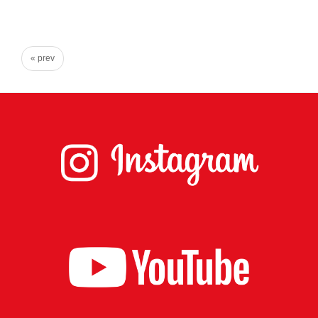
心
で
き
« prev
る
宮
城
の
た
め
に。
住
み
や
す
い
仙