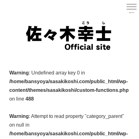
Skip
to
menu
宮城県
main
content
宮
城
Warning
: Undefined array key 0 in
県
/home/bansyoya/sasakikoshi.com/public_html/wp-
議
content/themes/sasakikoshi/custom-functions.php
会
on line
488
議
員
Warning
: Attempt to read property "category_parent"
（太
on null in
白
/home/bansyoya/sasakikoshi.com/public_html/wp-
区）