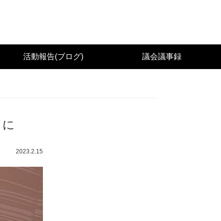
城県議会議員（太白区） 佐々木幸士（こうし）公
活動報告(ブログ)
議会議事録
もに
2023.2.15