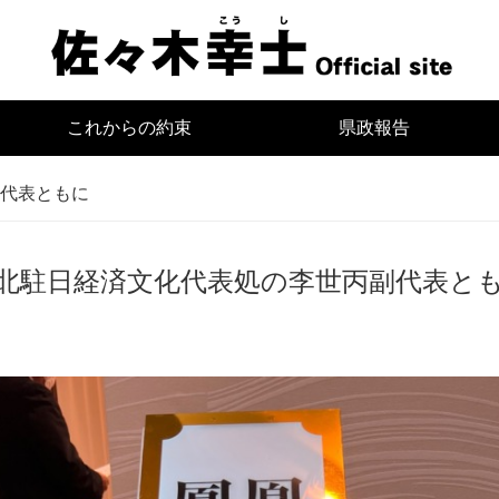
宮
これからの約束
県政報告
代表ともに
北駐日経済文化代表処の李世丙副代表と