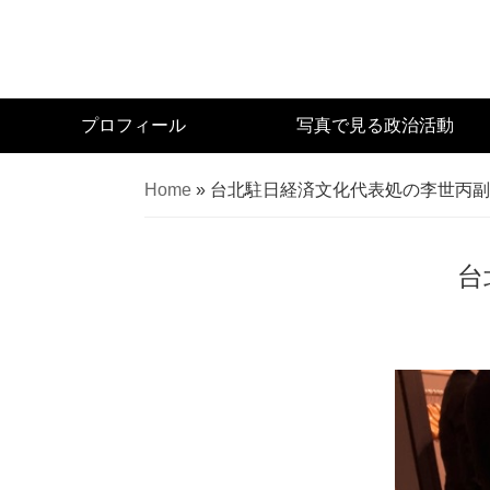
Skip
to
main
content
宮
プロフィール
写真で見る政治活動
城
県
Home
»
台北駐日経済文化代表処の李世丙副
議
会
議
台
員
（太
白
区）
佐々
木
幸