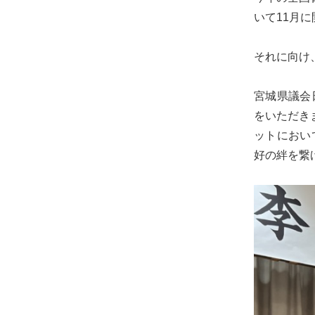
め
いて11月
に。
初
それに向け
心
を
宮城県議会
忘
をいただき
れ
ットにおい
る
好の絆を繋
こ
と
な
く、
誠
実
に
謙