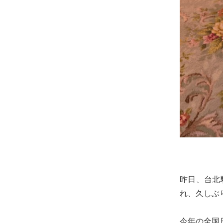
る
宮
城
の
た
め
に。
住
み
や
す
い
仙
昨日、台北
台
れ、久しぶ
の
た
今年の全国