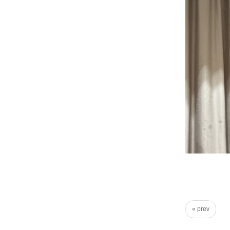
虚
に、
そ
し
て
大
胆
に
行
動
し
て
参
り
ま
« prev
す！