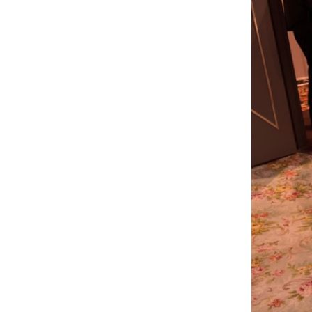
士
（こ
う
し）
公
式
ウ
ェ
ブ
サ
イ
ト。
安
心
で
き