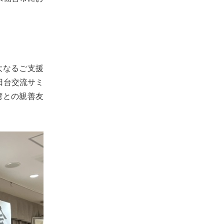
大なるご支援
日台交流サミ
湾との親善友