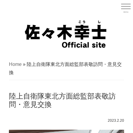
Skip
to
menu
宮城県
main
content
宮
城
Home
»
陸上自衛隊東北方面総監部表敬訪問・意見交
県
換
議
会
陸上自衛隊東北方面総監部表敬訪
議
問・意見交換
員
（太
2023.2.20
白
区）