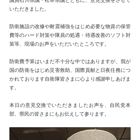
議員石川県議・松本県議とともに、意見交換をさせて
心
いただきました。
で
き
防衛施設の改修や耐震補強をはじめ必要な物資の保管
る
費等のハード対策や隊員の処遇・待遇改善のソフト対
宮
策等、現場のお声をいただいたところです。
城
の
防衛費予算はいまだ不十分な中ではありますが、我が
た
国の防衛をはじめ災害救助、国際貢献と日夜任務につ
め
かれております自衛隊皆さまに心より感謝申しあげま
に。
す。
住
み
本日の意見交換でいただきましたお声を、自民党本
や
部、県民の皆さまにもお伝えして参ります。
す
い
仙