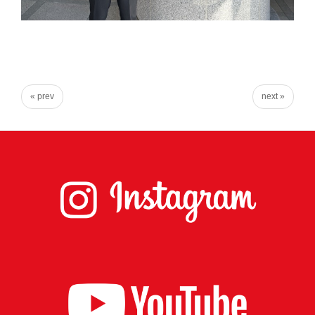
実
に
謙
虚
に、
« prev
next »
そ
し
て
大
胆
に
行
動
し
て
参