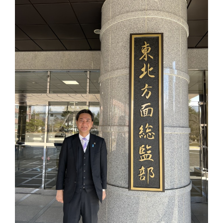
台
の
た
め
に。
初
心
を
忘
れ
る
こ
と
な
く、
誠