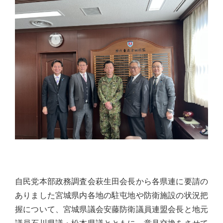
佐々
木
幸
士
（こ
う
し）
公
式
ウ
ェ
ブ
サ
自民党本部政務調査会萩生田会長から各県連に要請の
イ
ありました宮城県内各地の駐屯地や防衛施設の状況把
ト。
握について、宮城県議会安藤防衛議員連盟会長と地元
安