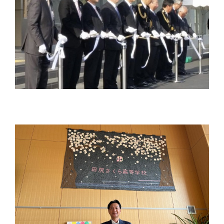
り
ま
す！