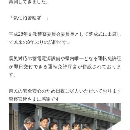
再開してきました。
実
に
「気仙沼警察署 」
謙
虚
平成28年文教警察委員会委員長として落成式に出席し
に、
て以来の8年ぶりの訪問です。
そ
し
震災対応の蓄電電源設備や県内唯一となる運転免許証
て
が即日交付できる運転免許庁舎が併設されておりま
大
す。
胆
に
県民の安全安心のため日夜ご尽力いただいております
行
警察官皆さまに感謝です
動
し
て
参