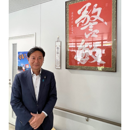
佐々
木
幸
士
（こ
う
し）
公
式
ウ
ェ
ブ
サ
イ
ト。
安