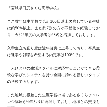
台
「宮城県田尻さくら高等学校」
の
た
ここ数年は中学校で合計100日以上欠席している生徒
め
は約50%以上、また約7割の方が不登校を経験してお
に。
り、令和5年度の入学者は68名と増加しております。
初
心
入学生立ち直り度は近年確実に上昇しており、卒業生
を
は進学や就職を希望する内定率は100%です。
忘
れ
一人ひとりの生活スタイルに対応することができる柔
る
軟な学びのシステムを持つ全国に誇れる新しいタイプ
こ
の学校であります。
と
な
また地域に根差した生涯学習の場であるさくらチャレ
く、
ンジ講座が4年ぶりに再開しており、地域との交流も
誠