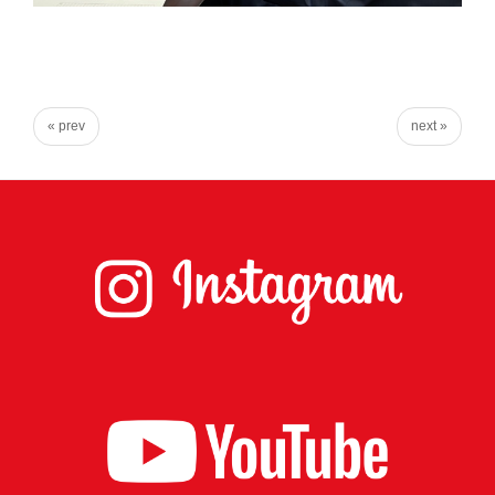
« prev
next »