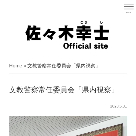
Skip
to
menu
宮城県
main
content
宮
城
Home
»
文教警察常任委員会「県内視察」
県
議
文教警察常任委員会「県内視察」
会
議
2023.5.31
員
（太
白
区）