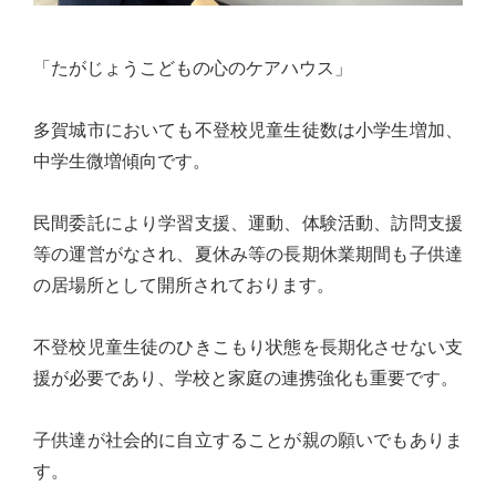
心
で
「たがじょうこどもの心のケアハウス」
き
る
多賀城市においても不登校児童生徒数は小学生増加、
宮
中学生微増傾向です。
城
の
民間委託により学習支援、運動、体験活動、訪問支援
た
等の運営がなされ、夏休み等の長期休業期間も子供達
め
の居場所として開所されております。
に。
住
不登校児童生徒のひきこもり状態を長期化させない支
み
援が必要であり、学校と家庭の連携強化も重要です。
や
す
子供達が社会的に自立することが親の願いでもありま
い
す。
仙