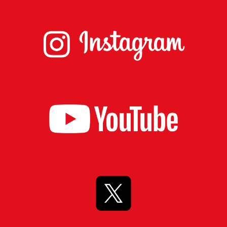
台
の
た
め
に。
初
心
を
忘
れ
る
こ
と
な
く、
誠