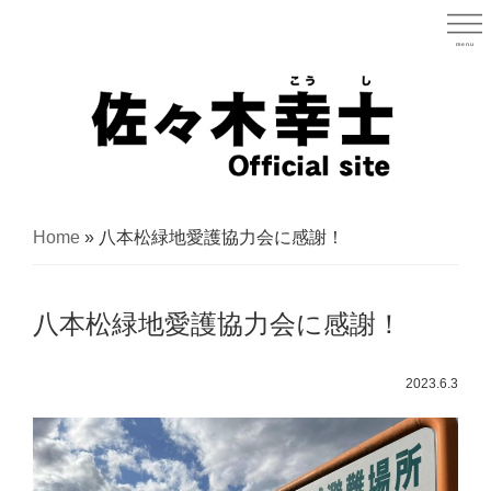
Skip
to
menu
宮城県
main
content
宮
城
Home
»
八本松緑地愛護協力会に感謝！
県
議
八本松緑地愛護協力会に感謝！
会
議
2023.6.3
員
（太
白
区）