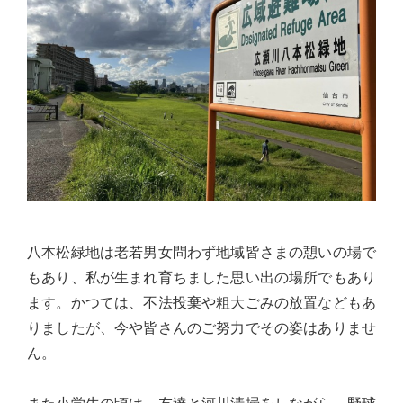
佐々
木
幸
士
（こ
う
し）
公
式
ウ
八本松緑地は老若男女問わず地域皆さまの憩いの場で
ェ
もあり、私が生まれ育ちました思い出の場所でもあり
ブ
ます。かつては、不法投棄や粗大ごみの放置などもあ
サ
りましたが、今や皆さんのご努力でその姿はありませ
イ
ん。
ト。
安