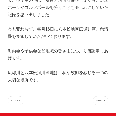
また小学生の頃は、友達と河川清掃をしながら、野球
心
ボールやゴルフボールを拾うことも楽しみにしていた
で
記憶を思い出しました。
き
る
今も変わらず、毎月16日に八本松地区広瀬川河川敷清
宮
掃を実施していただいております。
城
の
町内会や子供会など地域の皆さまに心より感謝申しあ
た
げます。
め
に。
広瀬川と八本松河川緑地は、私が故郷を感じる一つの
住
大切な場所です。
み
や
す
« prev
next »
い
仙