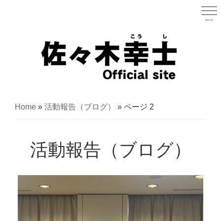
Skip
to
menu
宮城県
main
content
宮
城
Home
»
活動報告（ブログ）
»
ページ 2
県
議
活動報告（ブログ）
会
議
員
（太
白
区）