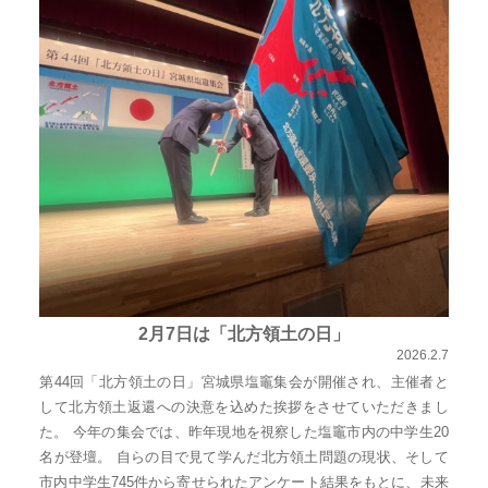
2月7日は「北方領土の日」
2026.2.7
第44回「北方領土の日」宮城県塩竈集会が開催され、主催者と
して北方領土返還への決意を込めた挨拶をさせていただきまし
た。 今年の集会では、昨年現地を視察した塩竈市内の中学生20
名が登壇。 自らの目で見て学んだ北方領土問題の現状、そして
市内中学生745件から寄せられたアンケート結果をもとに、未来