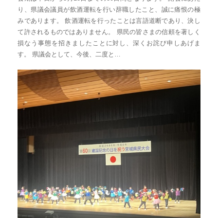
台
り、県議会議員が飲酒運転を行い辞職したこと、誠に痛恨の極
みであります。 飲酒運転を行ったことは言語道断であり、決し
の
て許されるものではありません。 県民の皆さまの信頼を著しく
た
損なう事態を招きましたことに対し、深くお詫び申しあげま
め
す。 県議会として、今後、二度と…
に。
初
心
を
忘
れ
る
こ
と
な
く、
誠