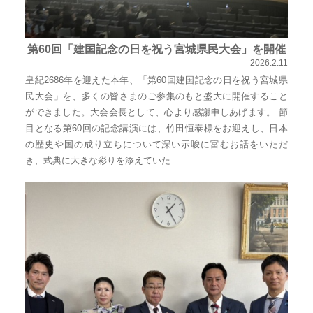
実
に
第60回「建国記念の日を祝う宮城県民大会」を開催
謙
2026.2.11
虚
皇紀2686年を迎えた本年、「第60回建国記念の日を祝う宮城県
に、
民大会」を、多くの皆さまのご参集のもと盛大に開催すること
そ
ができました。大会会長として、心より感謝申しあげます。 節
目となる第60回の記念講演には、竹田恒泰様をお迎えし、日本
し
の歴史や国の成り立ちについて深い示唆に富むお話をいただ
て
き、式典に大きな彩りを添えていた…
大
胆
に
行
動
し
て
参