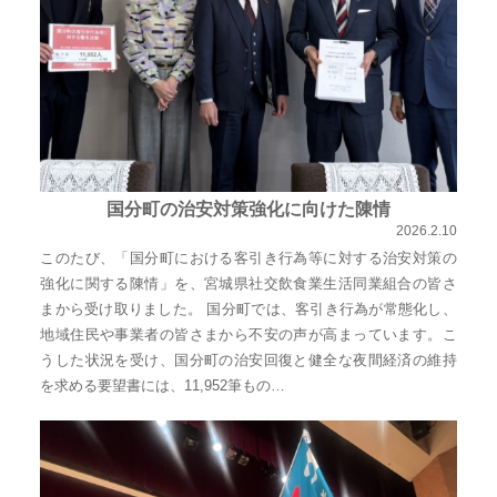
り
ま
す！
国分町の治安対策強化に向けた陳情
2026.2.10
このたび、「国分町における客引き行為等に対する治安対策の
強化に関する陳情」を、宮城県社交飲食業生活同業組合の皆さ
まから受け取りました。 国分町では、客引き行為が常態化し、
地域住民や事業者の皆さまから不安の声が高まっています。こ
うした状況を受け、国分町の治安回復と健全な夜間経済の維持
を求める要望書には、11,952筆もの…