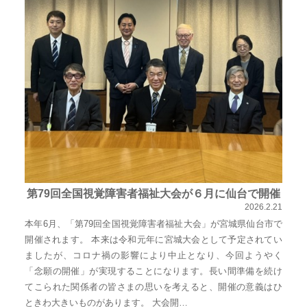
佐々
木
幸
士
（こ
う
し）
公
式
ウ
第79回全国視覚障害者福祉大会が６月に仙台で開催
ェ
2026.2.21
ブ
本年6月、「第79回全国視覚障害者福祉大会」が宮城県仙台市で
開催されます。 本来は令和元年に宮城大会として予定されてい
サ
ましたが、コロナ禍の影響により中止となり、今回ようやく
イ
「念願の開催」が実現することになります。長い間準備を続け
ト。
てこられた関係者の皆さまの思いを考えると、開催の意義はひ
安
ときわ大きいものがあります。 大会開…