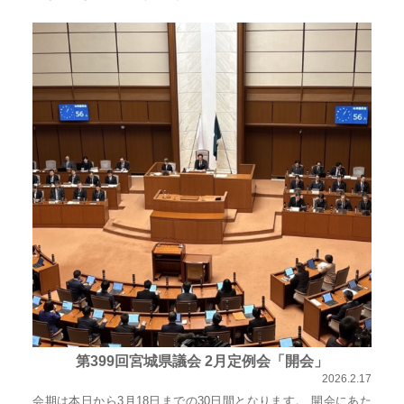
心
で
き
る
宮
城
の
た
め
に。
住
み
や
す
第399回宮城県議会 2月定例会「開会」
い
2026.2.17
仙
会期は本日から3月18日までの30日間となります。 開会にあた